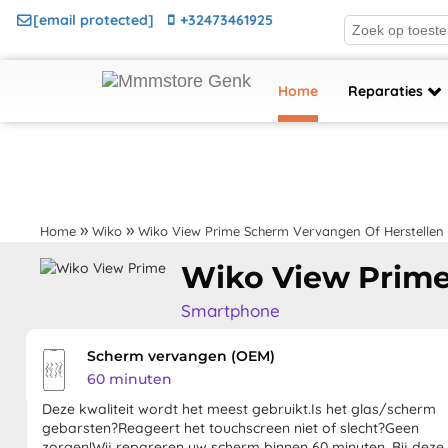
[email protected]
+32473461925
Home
Reparaties
Home
Wiko
Wiko View Prime Scherm Vervangen Of Herstellen
Wiko View Prim
Smartphone
Scherm vervangen (OEM)
60 minuten
Deze kwaliteit wordt het meest gebruikt.Is het glas/scherm
gebarsten?Reageert het touchscreen niet of slecht?Geen
zorgen!Wij repareren uw scherm binnen 60 minuten. Bij deze