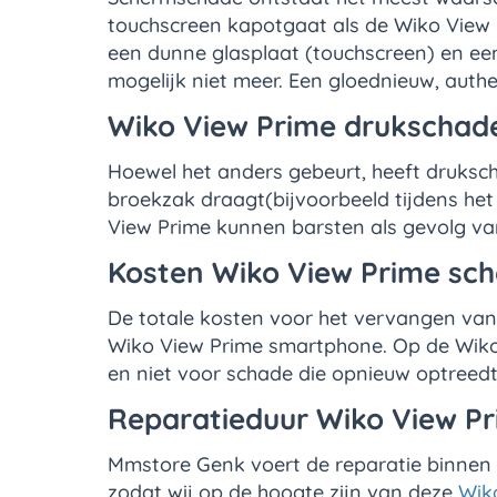
touchscreen kapotgaat als de Wiko View 
een dunne glasplaat (touchscreen) en ee
mogelijk niet meer. Een gloednieuw, auth
Wiko View Prime drukschade
Hoewel het anders gebeurt, heeft drukscha
broekzak draagt(bijvoorbeeld tijdens het
View Prime kunnen barsten als gevolg va
Kosten Wiko View Prime sch
De totale kosten voor het vervangen va
Wiko View Prime smartphone. Op de Wiko V
en niet voor schade die opnieuw optreedt,
Reparatieduur Wiko View P
Mmstore Genk voert de reparatie binnen 1
zodat wij op de hoogte zijn van deze
Wik