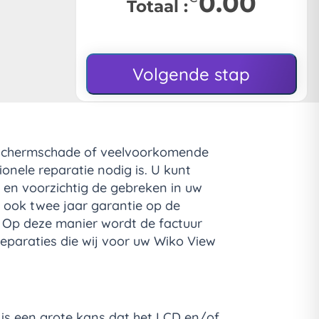
0.00
Totaal :
Volgende stap
s schermschade of veelvoorkomende
onele reparatie nodig is. U kunt
 en voorzichtig de gebreken in uw
j ook twee jaar garantie op de
. Op deze manier wordt de factuur
reparaties die wij voor uw Wiko View
 is een grote kans dat het LCD en/of