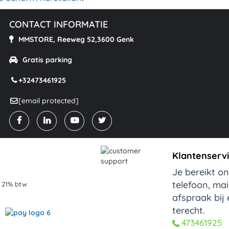
CONTACT INFORMATIE
MMSTORE, Reeweg 52,3600 Genk
Gratis parking
+32473461925
[email protected]
Klantenserv
Je bereikt o
telefoon, ma
cl 21% btw
afspraak bij
terecht.
473461925