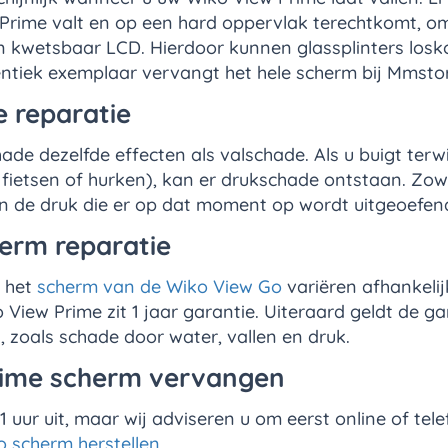
Prime valt en op een hard oppervlak terechtkomt, o
n kwetsbaar LCD. Hierdoor kunnen glassplinters los
entiek exemplaar vervangt het hele scherm bij Mmsto
 reparatie
de dezelfde effecten als valschade. Als u buigt terwi
 fietsen of hurken), kan er drukschade ontstaan. Zow
n de druk die er op dat moment op wordt uitgeoefen
erm reparatie
n het
scherm van de Wiko View Go
variëren afhankeli
iew Prime zit 1 jaar garantie. Uiteraard geldt de ga
 zoals schade door water, vallen en druk.
rime scherm vervangen
 uur uit, maar wij adviseren u om eerst online of te
o scherm herstellen
.