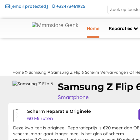
[email protected]
+32473461925
Home
Reparaties
Home
Samsung
Samsung Z Flip 6 Scherm Vervarvangen Of Her
Samsung Z Flip 
Smartphone
Scherm Reparatie Originele
60 Minuten
Deze kwaliteit is origineel. Reparatieprijs is €20 meer dan O
scherm, maar gaat langer mee. Is het glas of scherm
gebarsten? Geen zorgen! Laat uw scherm binnen 60 minuten