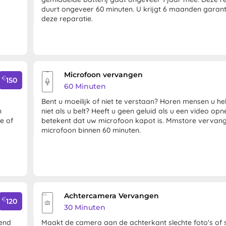
duurt ongeveer 60 minuten. U krijgt 6 maanden garant
deze reparatie.
Microfoon vervangen
€
150
60 Minuten
Bent u moeilijk of niet te verstaan? Horen mensen u h
n
niet als u belt? Heeft u geen geluid als u een video opn
e of
betekent dat uw microfoon kapot is. Mmstore vervan
microfoon binnen 60 minuten.
Achtercamera Vervangen
€
120
30 Minuten
kend
Maakt de camera aan de achterkant slechte foto's of st